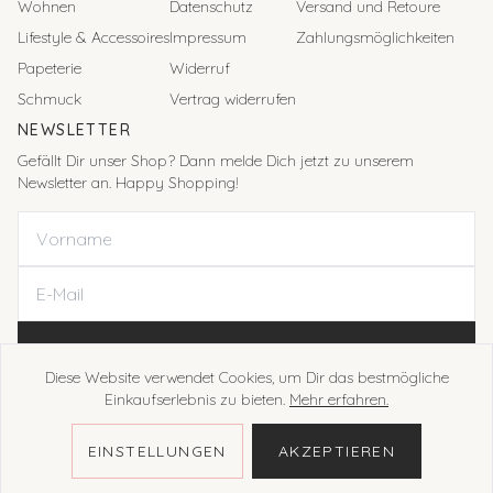
Wohnen
Datenschutz
Versand und Retoure
Lifestyle & Accessoires
Impressum
Zahlungsmöglichkeiten
Papeterie
Widerruf
Schmuck
Vertrag widerrufen
NEWSLETTER
Gefällt Dir unser Shop? Dann melde Dich jetzt zu unserem
Newsletter an. Happy Shopping!
ANMELDEN
Diese Website verwendet Cookies, um Dir das bestmögliche
Einkaufserlebnis zu bieten.
Mehr erfahren.
EINSTELLUNGEN
AKZEPTIEREN
©
2026
Allerliebst by Lara Eikelmann. All rights reserved.