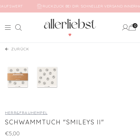
EINKAUFSWERT
RUCKZUCK BEI DIR: SCHNELLER VERSAND INNE
0
Suche
Mein Ko
ZURÜCK
HERR&FRAUHEMPEL
SCHWAMMTUCH "SMILEYS II"
€5,00