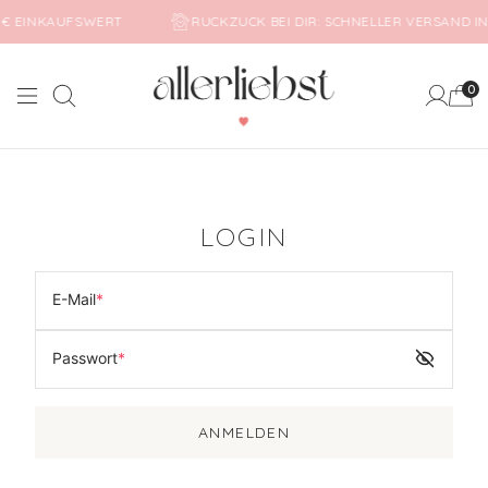
B 75€ EINKAUFSWERT
RUCKZUCK BEI DIR: SCHNELLER VERSAN
0
Suche
Mein Ko
LOGIN
E-Mail
*
Passwort
*
ANMELDEN