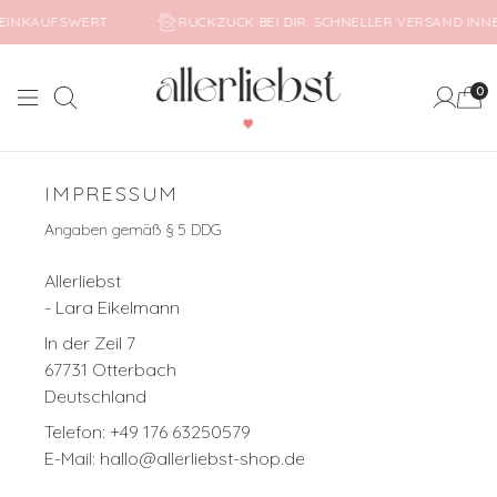
75€ EINKAUFSWERT
RUCKZUCK BEI DIR: SCHNELLER VERSAND 
0
Suche
Mein Ko
IMPRESSUM
Angaben gemäß § 5 DDG
Allerliebst
- Lara Eikelmann
In der Zeil 7
67731 Otterbach
Deutschland
Telefon: +49 176 63250579
E-Mail:
hallo@allerliebst-shop.de