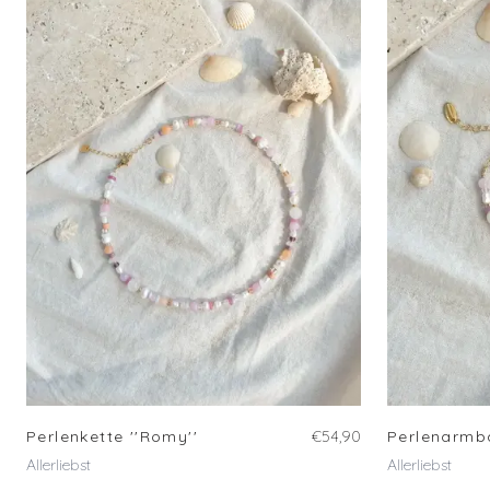
Perlenkette ''Romy''
€54,90
Perlenarmb
Allerliebst
Allerliebst