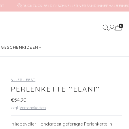
RT
RUCKZUCK BEI DIR: SCHNELLER VERSAND INNERHALB EINES
0
Mein Kon
GESCHENKIDEEN
E
ALLERLIEBST
PERLENKETTE ''ELANI''
€54,90
zzgl.
Versandkosten
In liebevoller Handarbeit gefertigte Perlenkette in