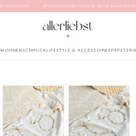
ES WERKTAGES
KOSTENFREIER VERSAND AB 75€ EINKAUFSWE
E
WOHNEN
SCHMUCK
LIFESTYLE & ACCESSOIRES
PAPETERI