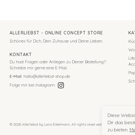
ALLERLIEBST
- ONLINE CONCEPT STORE
KA
Schönes für Dich, Dein Zuhause und Deine Lieben.
Kü
Wo
KONTAKT
Lif
Du hast Fragen oder Anliegen zu Deiner Bestellung?
Acc
Schreibe mir gerne eine E-Mail.
Pap
E-Mail:
hallo@allerliebst-shop.de
Sc
Folge mir bei Instagram:
Diese Websi
Dir das best
©
2026
Allerliebst by Lara Eikelmann. All rights reserved.
zu bieten.
Me