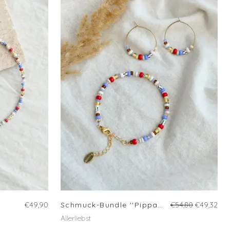
€49,90
Schmuck-Bundle ''Pippa'' | Armband und Ohrringe im Set
€54,80
€49,32
Allerliebst