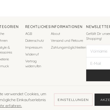
TEGORIEN
RECHTLICHES
INFORMATIONEN
NEWSLETTE
che
AGB
About
Gefällt Dir uns
Shopping!
hnen
Datenschutz
Versand und Retoure
estyle &
Impressum
Zahlungsmöglichkeiten
essoires
Widerruf
eterie
Vertrag
hmuck
widerrufen
te verwendet Cookies, um
mögliche Einkaufserlebnis
EINSTELLUNGEN
AKZE
hr erfahren.