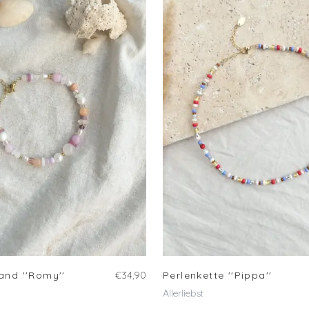
and ''Romy''
€34,90
Perlenkette ''Pippa''
Allerliebst