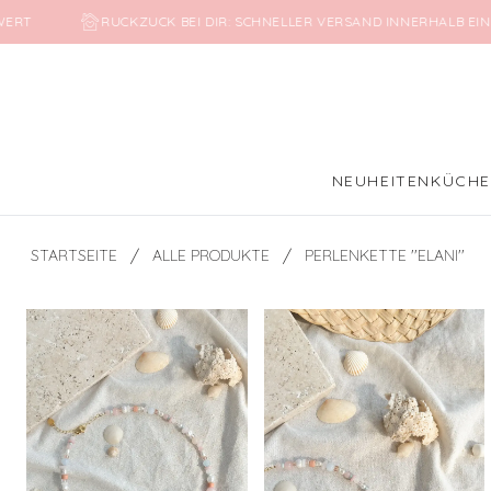
ERT
RUCKZUCK BEI DIR: SCHNELLER VERSAND INNERHALB EIN
NEUHEITEN
KÜCH
/
/
STARTSEITE
ALLE PRODUKTE
PERLENKETTE ''ELANI''