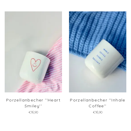
Porzellanbecher ''Heart
Porzellanbecher ''Inhale
Smiley''
Coffee''
€16,90
€16,90