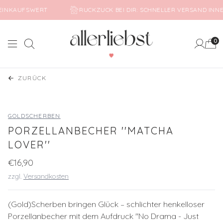
5€ EINKAUFSWERT
RUCKZUCK BEI DIR: SCHNELLER VERSAND I
0
Suche
Mein Ko
ZURÜCK
GOLDSCHERBEN
PORZELLANBECHER ''MATCHA
LOVER''
€16,90
zzgl.
Versandkosten
(Gold)Scherben bringen Glück – schlichter henkelloser
Porzellanbecher mit dem Aufdruck ''No Drama - Just