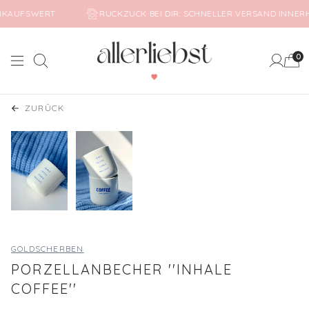
 EINKAUFSWERT
RUCKZUCK BEI DIR: SCHNELLER VERSAND INN
0
Suche
Mein Ko
ZURÜCK
GOLDSCHERBEN
PORZELLANBECHER ''INHALE
COFFEE''