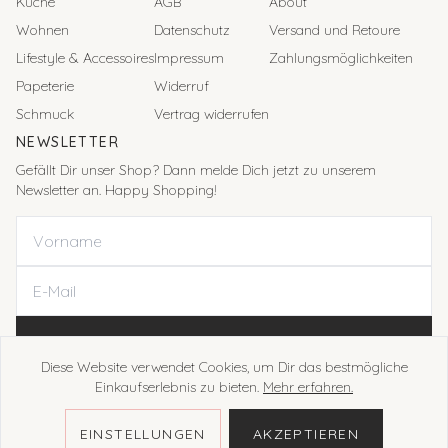
Küche
AGB
About
Wohnen
Datenschutz
Versand und Retoure
Lifestyle & Accessoires
Impressum
Zahlungsmöglichkeiten
Papeterie
Widerruf
Schmuck
Vertrag widerrufen
NEWSLETTER
Gefällt Dir unser Shop? Dann melde Dich jetzt zu unserem
Newsletter an. Happy Shopping!
ANMELDEN
Diese Website verwendet Cookies, um Dir das bestmögliche
Einkaufserlebnis zu bieten.
Mehr erfahren.
EINSTELLUNGEN
AKZEPTIEREN
©
2026
Allerliebst by Lara Eikelmann. All rights reserved.