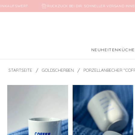
EINKAUFSWERT
RUCKZUCK BEI DIR: SCHNELLER VERSAND INNE
NEUHEITEN
KÜCH
/
/
STARTSEITE
GOLDSCHERBEN
PORZELLANBECHER ''COFF