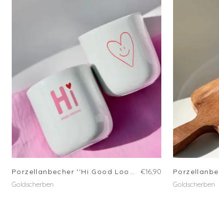
Porzellanbecher ''Hi Good Looking''
€16,90
Goldscherben
Goldscherben