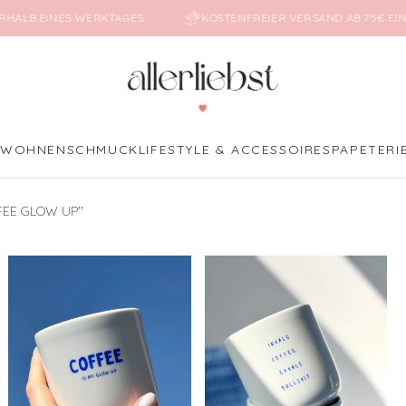
RHALB EINES WERKTAGES
KOSTENFREIER VERSAND AB 75€ EI
E
WOHNEN
SCHMUCK
LIFESTYLE & ACCESSOIRES
PAPETERI
EE GLOW UP''