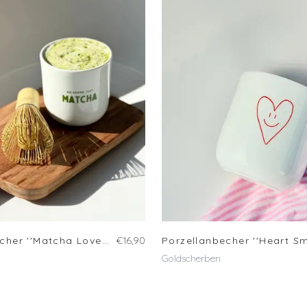
Porzellanbecher ''Matcha Lover''
€16,90
Porzellanbecher ''Heart Sm
Goldscherben