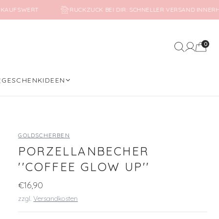
NKAUFSWERT
RUCKZUCK BEI DIR: SCHNELLER VERSAND INNERH
0
Mein Kon
GESCHENKIDEEN
E
GOLDSCHERBEN
PORZELLANBECHER
''COFFEE GLOW UP''
€16,90
zzgl.
Versandkosten