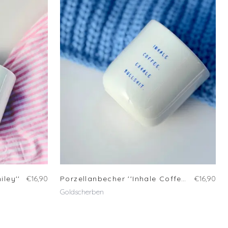
iley''
€16,90
Porzellanbecher ''Inhale Coffee''
€16,90
Goldscherben