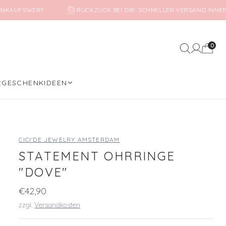
EINKAUFSWERT
RUCKZUCK BEI DIR: SCHNELLER VERSAND INN
0
Mein Kon
GESCHENKIDEEN
E
CICI'DE JEWELRY AMSTERDAM
STATEMENT OHRRINGE
"DOVE"
€42,90
zzgl.
Versandkosten