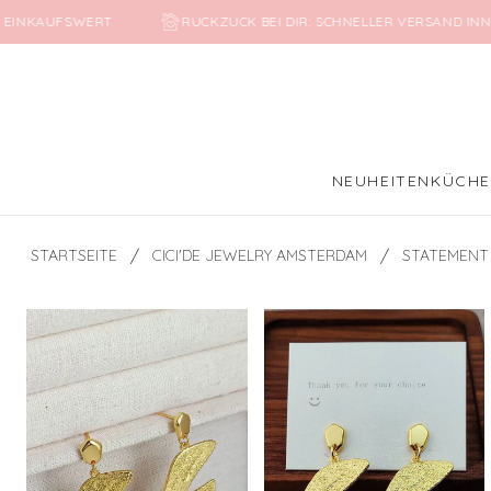
€ EINKAUFSWERT
RUCKZUCK BEI DIR: SCHNELLER VERSAND IN
NEUHEITEN
KÜCH
/
/
STARTSEITE
CICI'DE JEWELRY AMSTERDAM
STATEMENT 