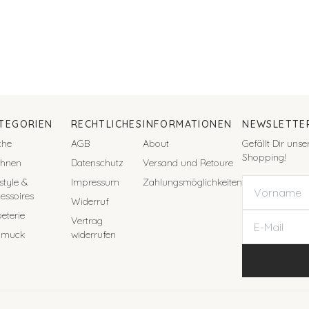
TEGORIEN
RECHTLICHES
INFORMATIONEN
NEWSLETTE
che
AGB
About
Gefällt Dir uns
Shopping!
hnen
Datenschutz
Versand und Retoure
estyle &
Impressum
Zahlungsmöglichkeiten
essoires
Widerruf
eterie
Vertrag
hmuck
widerrufen