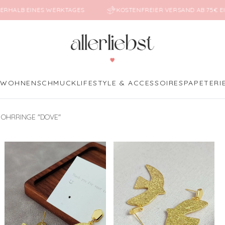
NERHALB EINES WERKTAGES
KOSTENFREIER VERSAND AB 75€ 
E
WOHNEN
SCHMUCK
LIFESTYLE & ACCESSOIRES
PAPETERI
OHRRINGE "DOVE"