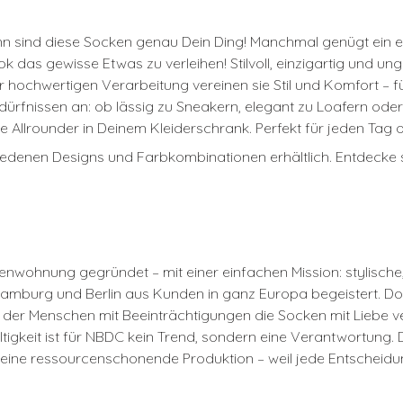
ann sind diese Socken genau Dein Ding! Manchmal genügt ein 
 das gewisse Etwas zu verleihen! Stilvoll, einzigartig und u
r hochwertigen Verarbeitung vereinen sie Stil und Komfort 
dürfnissen an: ob lässig zu Sneakern, elegant zu Loafern oder
te Allrounder in Deinem Kleiderschrank. Perfekt für jeden Tag
chiedenen Designs und Farbkombinationen erhältlich. Entdecke 
enwohnung gegründet – mit einer einfachen Mission: stylisch
Hamburg und Berlin aus Kunden in ganz Europa begeistert. Doch
 der Menschen mit Beeinträchtigungen die Socken mit Liebe ve
altigkeit ist für NBDC kein Trend, sondern eine Verantwortun
ine ressourcenschonende Produktion – weil jede Entscheidung 