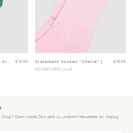
Statement Socken ''Ciao'' | Größe 39-42
€14,90
Statement Socken ''Chérie'' | Größe 39-42
€14,90
NO BAD DAYS CLUB
R
er Shop? Dann melde Dich jetzt zu unserem Newsletter an. Happy