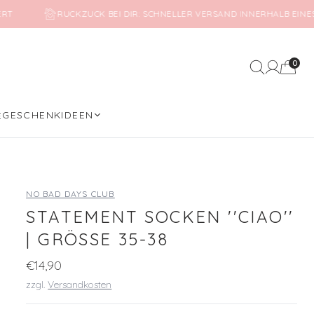
WERT
RUCKZUCK BEI DIR: SCHNELLER VERSAND INNERHALB EIN
0
Mein Kon
GESCHENKIDEEN
E
NO BAD DAYS CLUB
STATEMENT SOCKEN ''CIAO''
| GRÖSSE 35-38
€14,90
zzgl.
Versandkosten