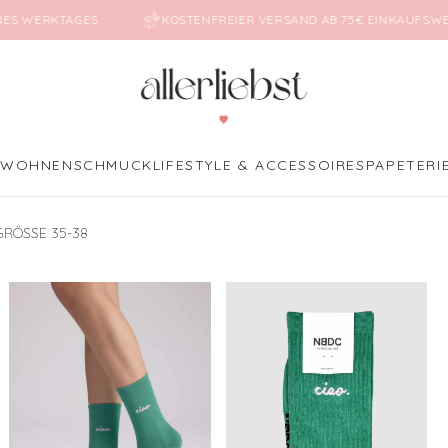
INES WERKTAGES
KOSTENFREIER VERSAND AB 75€ EINKAUFS
E
WOHNEN
SCHMUCK
LIFESTYLE & ACCESSOIRES
PAPETERI
GRÖSSE 35-38