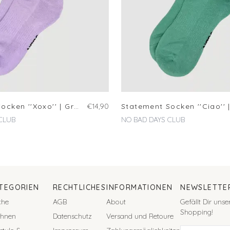
Statement Socken ''Xoxo'' | Größe 35-38
€14,90
CLUB
NO BAD DAYS CLUB
TEGORIEN
RECHTLICHES
INFORMATIONEN
NEWSLETTE
che
AGB
About
Gefällt Dir uns
Shopping!
hnen
Datenschutz
Versand und Retoure