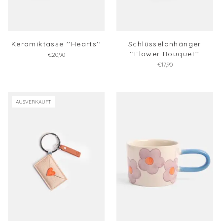
Keramiktasse ''Hearts''
Schlüsselanhänger
''Flower Bouquet''
€20,90
€17,90
AUSVERKAUFT