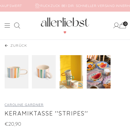
 EINKAUFSWERT
RUCKZUCK BEI DIR: SCHNELLER VERSAND INN
0
Suche
Mein Ko
ZURÜCK
CAROLINE GARDNER
KERAMIKTASSE ''STRIPES''
€20,90